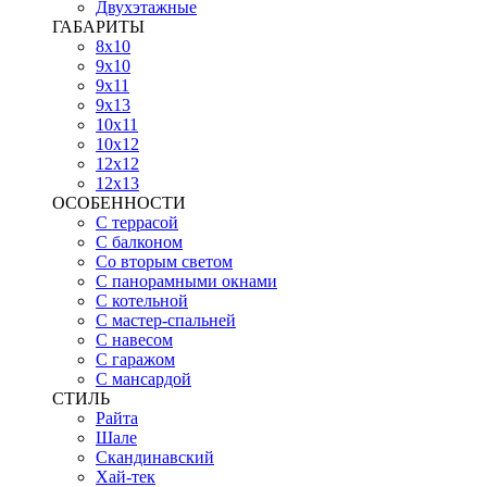
Двухэтажные
ГАБАРИТЫ
8х10
9х10
9х11
9х13
10х11
10х12
12х12
12х13
ОСОБЕННОСТИ
С террасой
С балконом
Со вторым светом
С панорамными окнами
С котельной
С мастер-спальней
С навесом
С гаражом
С мансардой
СТИЛЬ
Райта
Шале
Скандинавский
Хай-тек