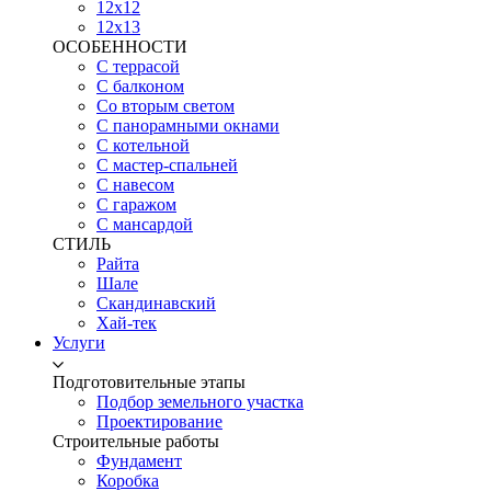
12х12
12х13
ОСОБЕННОСТИ
С террасой
С балконом
Со вторым светом
С панорамными окнами
С котельной
С мастер-спальней
С навесом
С гаражом
С мансардой
СТИЛЬ
Райта
Шале
Скандинавский
Хай-тек
Услуги
Подготовительные этапы
Подбор земельного участка
Проектирование
Строительные работы
Фундамент
Коробка