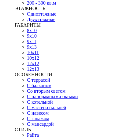
200 - 300 кв.м
ЭТАЖНОСТЬ
Одноэтажные
Двухэтажные
ГАБАРИТЫ
8х10
9х10
9х11
9х13
10х11
10х12
12х12
12х13
ОСОБЕННОСТИ
С террасой
С балконом
Со вторым светом
С панорамными окнами
С котельной
С мастер-спальней
С навесом
С гаражом
С мансардой
СТИЛЬ
Райта