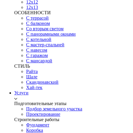
12х12
12х13
ОСОБЕННОСТИ
С террасой
С балконом
Со вторым светом
С панорамными окнами
С котельной
С мастер-спальней
С навесом
С гаражом
С мансардой
СТИЛЬ
Райта
Шале
Скандинавский
Хай-тек
Услуги
Подготовительные этапы
Подбор земельного участка
Проектирование
Строительные работы
Фундамент
Коробка