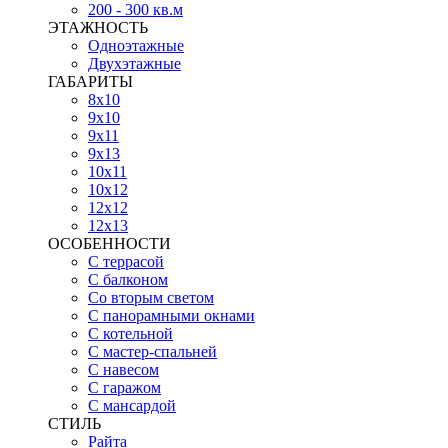
200 - 300 кв.м
ЭТАЖНОСТЬ
Одноэтажные
Двухэтажные
ГАБАРИТЫ
8х10
9х10
9х11
9х13
10х11
10х12
12х12
12х13
ОСОБЕННОСТИ
С террасой
С балконом
Со вторым светом
С панорамными окнами
С котельной
С мастер-спальней
С навесом
С гаражом
С мансардой
СТИЛЬ
Райта