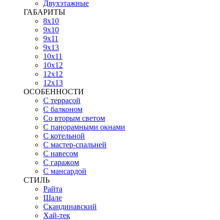
Двухэтажные
ГАБАРИТЫ
8х10
9х10
9х11
9х13
10х11
10х12
12х12
12х13
ОСОБЕННОСТИ
С террасой
С балконом
Со вторым светом
С панорамными окнами
С котельной
С мастер-спальней
С навесом
С гаражом
С мансардой
СТИЛЬ
Райта
Шале
Скандинавский
Хай-тек