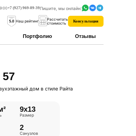
+7 (927) 969-89-39
Пишите, мы онлайн:
19:00
Рассчитать
Наш рейтинг
Консультация
5.0
стоимость
Портфолио
Отзывы
елок АРХИТЕКТУРА - 2
ТИ
Благоустройство участка
СТИЛЬ
во
Строительство заборов
Райта
 57
Строительство беседок
Шале
ом
Строительство гаража
Скандинавский
вухэтажный дом в стиле Райта
 окнами
Строительство терассы
Хай-тек
Ландшафтный дизайн
м²
9х13
ь
Размер
ней
2
Санузлов