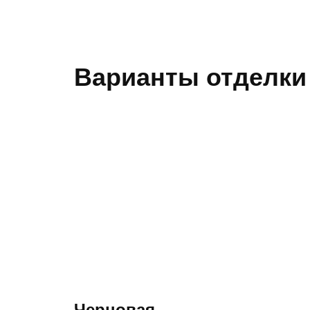
Варианты отделки
Консуль
Консуль
Консуль
Как к Вам об
Как к Вам об
Как к Вам об
Ваш телефон
Ваш телефон
Ваш телефон
Черновая