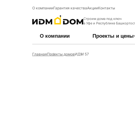
О компании
Гарантия качества
Акции
Контакты
Строим дома под ключ
в Уфе и Республике Башкортос
О компании
Проекты и цены
Главная
Проекты домов
ИДМ 57
МАТЕРИАЛ
Подготовительные этапы
Коттеджный посел
ПЛОЩАД
Ст
Кирпич
Подбор земельного участка
деревня Шмидтово
До 100 кв.
Фу
Керамзитобетон
Проектирование
100 - 150 к
Ко
Газобетон
150 - 200 к
Кр
Теплая керамика
200 - 300 к
Фа
(керамоблок)
Пре
ЭТАЖНО
Одноэтаж