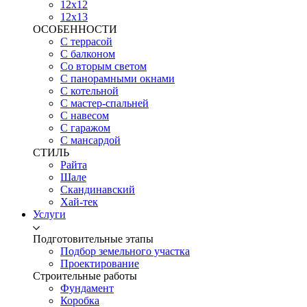
12х12
12х13
ОСОБЕННОСТИ
С террасой
С балконом
Со вторым светом
С панорамными окнами
С котельной
С мастер-спальней
С навесом
С гаражом
С мансардой
СТИЛЬ
Райта
Шале
Скандинавский
Хай-тек
Услуги
Подготовительные этапы
Подбор земельного участка
Проектирование
Строительные работы
Фундамент
Коробка