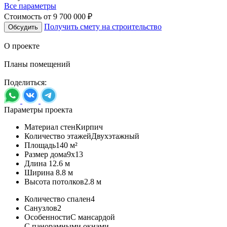
Все параметры
Стоимость от
9 700 000 ₽
Получить смету на строительство
Обсудить
О проекте
Планы помещений
Поделиться:
Параметры проекта
Материал стен
Кирпич
Количество этажей
Двухэтажный
Площадь
140 м²
Размер дома
9х13
Длина
12.6 м
Ширина
8.8 м
Высота потолков
2.8 м
Количество спален
4
Санузлов
2
Особенности
С мансардой
С панорамными окнами