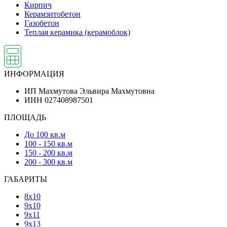
Кирпич
Керамзитобетон
Газобетон
Теплая керамика (керамоблок)
ИНФОРМАЦИЯ
ИП Махмутова Эльвира Махмутовна
ИНН 027408987501
ПЛОЩАДЬ
До 100 кв.м
100 - 150 кв.м
150 - 200 кв.м
200 - 300 кв.м
ГАБАРИТЫ
8х10
9х10
9х11
9х13