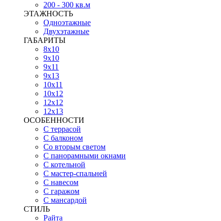
200 - 300 кв.м
ЭТАЖНОСТЬ
Одноэтажные
Двухэтажные
ГАБАРИТЫ
8х10
9х10
9х11
9х13
10х11
10х12
12х12
12х13
ОСОБЕННОСТИ
С террасой
С балконом
Со вторым светом
С панорамными окнами
С котельной
С мастер-спальней
С навесом
С гаражом
С мансардой
СТИЛЬ
Райта