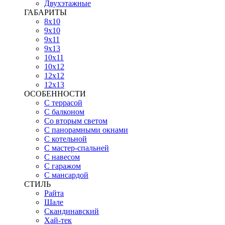
Двухэтажные
ГАБАРИТЫ
8х10
9х10
9х11
9х13
10х11
10х12
12х12
12х13
ОСОБЕННОСТИ
С террасой
С балконом
Со вторым светом
С панорамными окнами
С котельной
С мастер-спальней
С навесом
С гаражом
С мансардой
СТИЛЬ
Райта
Шале
Скандинавский
Хай-тек